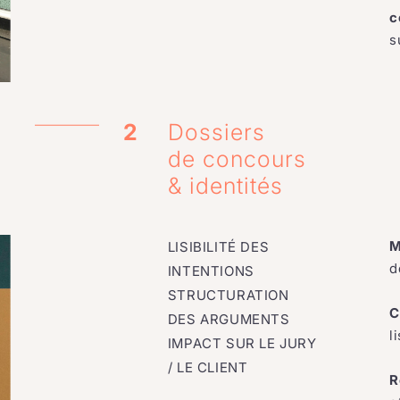
c
s
2
Dossiers
de concours
& identités
M
LISIBILITÉ DES
d
INTENTIONS
STRUCTURATION
C
DES ARGUMENTS
l
IMPACT SUR LE JURY
/ LE CLIENT
R