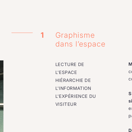
1
Graphisme
dans l’espace
M
LECTURE DE
c
L'ESPACE
c
HIÉRARCHIE DE
L'INFORMATION
S
L'EXPÉRIENCE DU
s
VISITEUR
e
p
D