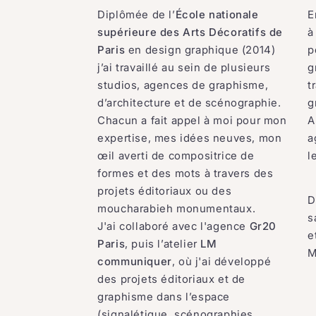
Diplômée de l’
École nationale
E
supérieure des Arts Décoratifs de
à
Paris
en design graphique (2014)
p
j’ai travaillé au sein de plusieurs
g
studios, agences de graphisme,
t
d’architecture et de scénographie.
g
Chacun a fait appel à moi pour mon
A
expertise, mes idées neuves, mon
a
œil averti de compositrice de
l
formes et des mots à travers des
projets éditoriaux ou des
D
moucharabieh monumentaux.
s
J'ai collaboré avec l'agence
Gr20
e
Paris
, puis l’atelier
LM
M
communiquer
, où j'ai développé
des projets éditoriaux et de
graphisme dans l’espace
(signalétique, scénographies