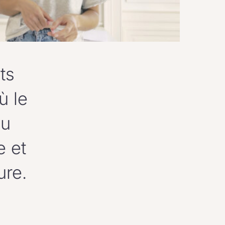
ts
ù le
du
e et
ure.