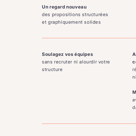
Un regard nouveau
des propositions structurées
et graphiquement solides
Soulagez vos équipes
A
sans recruter ni alourdir votre
c
structure
r
n
M
a
d